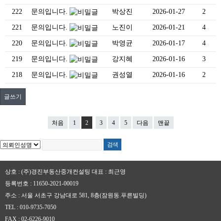
222
문의입니다.
박상진
2026-01-27
2
221
문의입니다.
노진이
2026-01-21
4
220
문의입니다.
박영균
2026-01-17
4
219
문의입니다.
강지혜
2026-01-16
3
218
문의입니다.
권성열
2026-01-16
2
글쓰기
처음
1
2
3
4
5
다음
맨끝
상호 : (주)경진부동산중개컨설팅
대표 : 최근영
등록번호 : 11650-2021-00019
주소 : 서울 서초구 강남대로 581, 8층(잠원동.푸른빌딩)
TEL : 010-9735-7050
FAX : 02-6226-9010