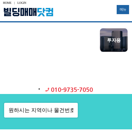
HOME
|
LOGIN
메뉴
수익용
사옥용
신축부지
투자용
토지
공장
대형빌딩
중소형빌딩
다가구
물류창고
기타부동산