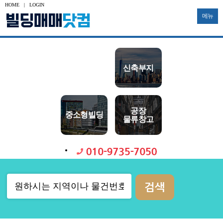
HOME
|
LOGIN
메뉴
수익용
사옥용
신축부지
투자용
토지
공장
대형빌딩
중소형빌딩
다가구
물류창고
기타부동산