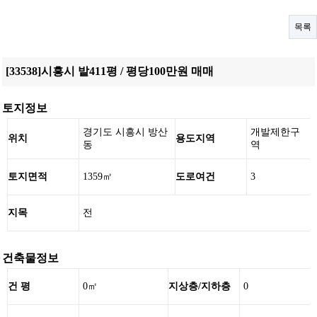
목록
[33538]시흥시 밭411평 / 평당100만원 매매
토지정보
경기도 시흥시 방산
개발제한구
위치
용도지역
동
역
토지면적
1359㎡
도로여건
3
지목
전
건축물정보
건 평
0㎡
지상층/지하층
0