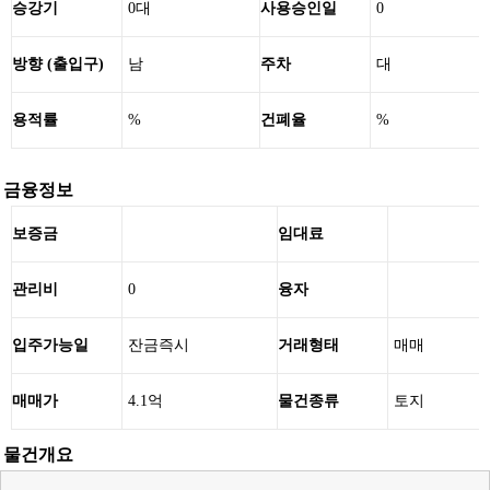
승강기
0대
사용승인일
0
방향 (출입구)
남
주차
대
용적률
%
건폐율
%
금융정보
보증금
임대료
관리비
0
융자
입주가능일
잔금즉시
거래형태
매매
매매가
4.1억
물건종류
토지
물건개요