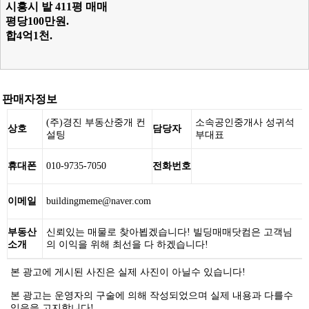
시흥시 밭 411평 매매
평당100만원.
합4억1천.
판매자정보
(주)경진 부동산중개 컨
소속공인중개사 성귀석
상호
담당자
설팅
부대표
휴대폰
010-9735-7050
전화번호
이메일
buildingmeme@naver.com
부동산
신뢰있는 매물로 찾아뵙겠습니다! 빌딩매매닷컴은 고객님
소개
의 이익을 위해 최선을 다 하겠습니다!
본 광고에 게시된 사진은 실제 사진이 아닐수 있습니다!
본 광고는 운영자의 구술에 의해 작성되었으며 실제 내용과 다를수
있음을 고지합니다!