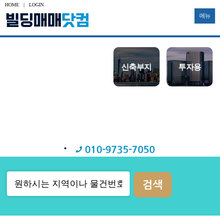
HOME
|
LOGIN
메뉴
수익용
사옥용
신축부지
투자용
토지
공장
대형빌딩
중소형빌딩
다가구
물류창고
기타부동산