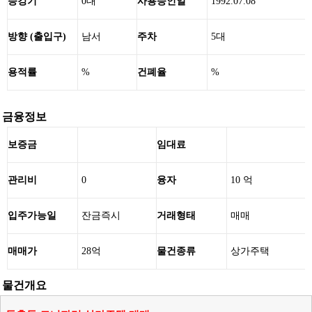
승강기
0대
사용승인일
1992.07.08
방향 (출입구)
남서
주차
5대
용적률
%
건폐율
%
금융정보
보증금
임대료
관리비
0
융자
10 억
입주가능일
잔금즉시
거래형태
매매
매매가
28억
물건종류
상가주택
물건개요