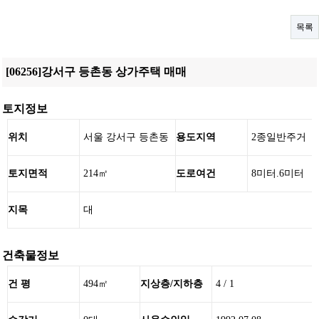
목록
[06256]강서구 등촌동 상가주택 매매
토지정보
위치
서울 강서구 등촌동
용도지역
2종일반주거
토지면적
214㎡
도로여건
8미터.6미터
지목
대
건축물정보
건 평
494㎡
지상층/지하층
4 / 1