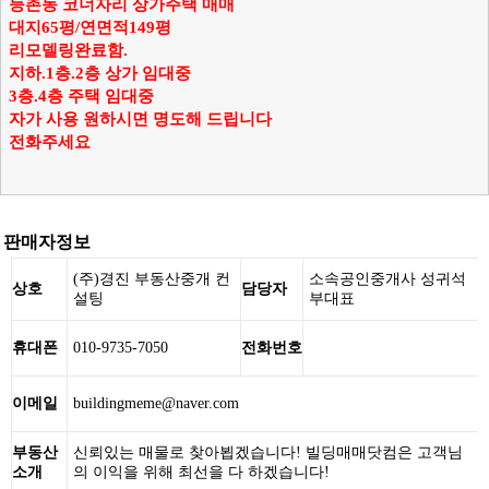
등촌동 코너자리 상가주택 매매
대지65평/연면적149평
리모델링완료함.
지하.1층.2층 상가 임대중
3층.4층 주택 임대중
자가 사용 원하시면 명도해 드립니다
전화주세요
판매자정보
(주)경진 부동산중개 컨
소속공인중개사 성귀석
상호
담당자
설팅
부대표
휴대폰
010-9735-7050
전화번호
이메일
buildingmeme@naver.com
부동산
신뢰있는 매물로 찾아뵙겠습니다! 빌딩매매닷컴은 고객님
소개
의 이익을 위해 최선을 다 하겠습니다!