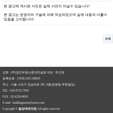
본 광고에 게시된 사진은 실제 사진이 아닐수 있습니다!
본 광고는 운영자의 구술에 의해 작성되었으며 실제 내용과 다를수
있음을 고지합니다!
목록
상호 : (주)경진부동산중개컨설팅
대표 : 최근영
등록번호 : 11650-2021-00019
주소 : 서울 서초구 강남대로 581, 8층(잠원동.푸른빌딩)
TEL : 010-9735-7050
FAX : 02-6226-9010
E-mail : buildingmeme@naver.com
Copyright ©
빌딩매매닷컴
All rights reserved.