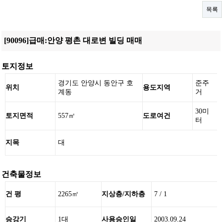
목록
[90096]급매:안양 평촌 대로변 빌딩 매매
토지정보
경기도 안양시 동안구 호
준주
위치
용도지역
계동
거
30미
토지면적
557㎡
도로여건
터
지목
대
건축물정보
건 평
2265㎡
지상층/지하층
7 / 1
승강기
1대
사용승인일
2003.09.24