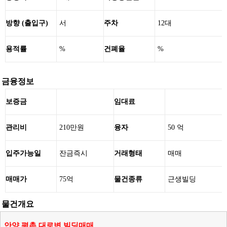
방향 (출입구)
서
주차
12대
용적률
%
건폐율
%
금융정보
보증금
임대료
관리비
210만원
융자
50 억
입주가능일
잔금즉시
거래형태
매매
매매가
75억
물건종류
근생빌딩
물건개요
안양 평촌 대로변 빌딩매매