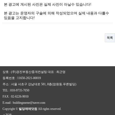
본 광고에 게시된 사진은 실제 사진이 아닐수 있습니다!
본 광고는 운영자의 구술에 의해 작성되었으며 실제 내용과 다를수
있음을 고지합니다!
목록
상호 : (주)경진부동산중개컨설팅
대표 : 최근영
등록번호 : 11650-2021-00019
주소 : 서울 서초구 강남대로 581, 8층(잠원동.푸른빌딩)
TEL : 010-9735-7050
FAX : 02-6226-9010
E-mail : buildingmeme@naver.com
Copyright ©
빌딩매매닷컴
All rights reserved.