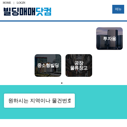
HOME
|
LOGIN
메뉴
수익용
사옥용
신축부지
투자용
토지
공장
대형빌딩
중소형빌딩
다가구
물류창고
기타부동산