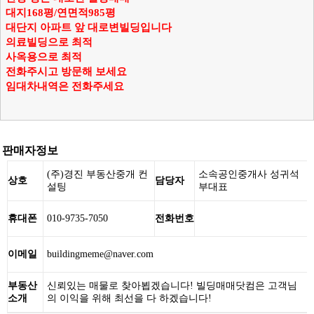
대지168평/연면적985평
대단지 아파트 앞 대로변빌딩입니다
의료빌딩으로 최적
사옥용으로 최적
전화주시고 방문해 보세요
임대차내역은 전화주세요
판매자정보
(주)경진 부동산중개 컨
소속공인중개사 성귀석
상호
담당자
설팅
부대표
휴대폰
010-9735-7050
전화번호
이메일
buildingmeme@naver.com
부동산
신뢰있는 매물로 찾아뵙겠습니다! 빌딩매매닷컴은 고객님
소개
의 이익을 위해 최선을 다 하겠습니다!