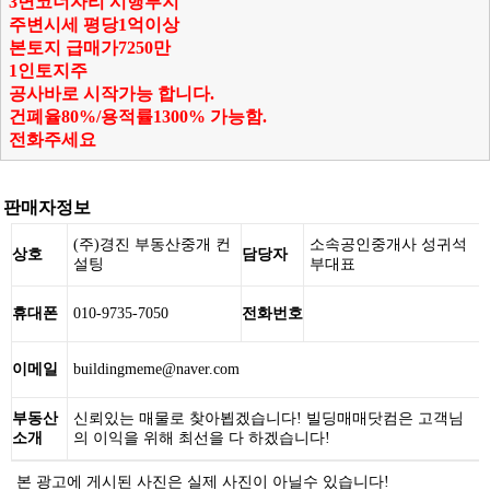
3면코너자리 시행부지
주변시세 평당1억이상
본토지 급매가7250만
1인토지주
공사바로
시작가능 합니다.
건폐율80%/용적률1300% 가능함.
전화주세요
판매자정보
(주)경진 부동산중개 컨
소속공인중개사 성귀석
상호
담당자
설팅
부대표
휴대폰
010-9735-7050
전화번호
이메일
buildingmeme@naver.com
부동산
신뢰있는 매물로 찾아뵙겠습니다! 빌딩매매닷컴은 고객님
소개
의 이익을 위해 최선을 다 하겠습니다!
본 광고에 게시된 사진은 실제 사진이 아닐수 있습니다!