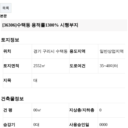
목록
본문
[36306]수택동 용적률1300% 시행부지
토지정보
위치
경기 구리시 수택동
용도지역
일반상업지역
토지면적
2552㎡
도로여건
35~40미터
지목
대
건축물정보
건 평
00㎡
지상층/지하층
0
승강기
0대
사용승인일
0000