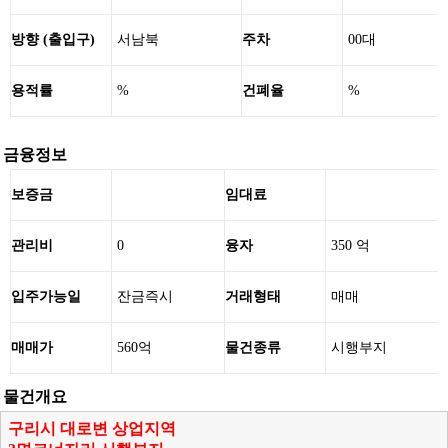
방향 (출입구)
서남북
주차
00대
용적률
%
건폐율
%
금융정보
보증금
임대료
관리비
0
융자
350 억
입주가능일
잔금즉시
거래형태
매매
매매가
560억
물건종류
시행부지
물건개요
구리시 대로변 상업지역