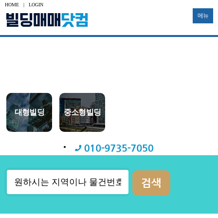
HOME
|
LOGIN
메뉴
수익용
사옥용
신축부지
투자용
토지
공장
대형빌딩
중소형빌딩
다가구
물류창고
기타부동산