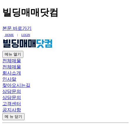
빌딩매매닷컴
본문 바로가기
HOME
|
LOGIN
메뉴
열기
전체매물
전체매물
회사소개
인사말
찾아오시는길
상담문의
상담문의
고객센터
공지사항
메 뉴
닫기