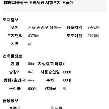
[55932]중랑구 초역세권 시행부지 초급매
토지정보
위치
서울 중랑구 상봉동
용도지역
3종일반
토지면적
4376㎡
도로여건
21미터
지목
대
건축물정보
건 평
00㎡
지상층/지하층
0
승강기
0대
사용승인일
0000
방향 (출입구)
동서
주차
00대
용적률
건폐율
600%
%
금융정보
보증금
임대료