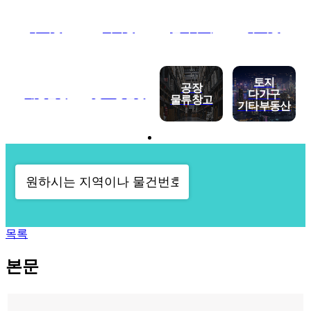
수익용
사옥용
신축부지
투자용
토지
공장
대형빌딩
중소형빌딩
다가구
물류창고
기타부동산
목록
본문