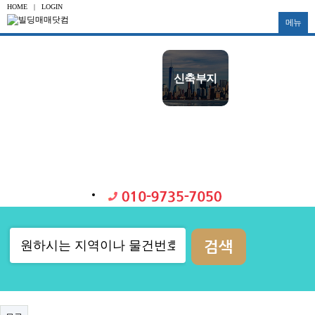
HOME
|
LOGIN
메뉴
수익용
사옥용
신축부지
투자용
토지
공장
대형빌딩
중소형빌딩
다가구
물류창고
기타부동산