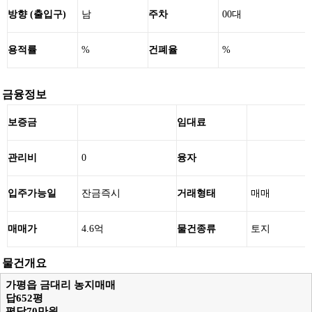
방향 (출입구)
남
주차
00대
용적률
%
건폐율
%
금융정보
보증금
임대료
관리비
0
융자
입주가능일
잔금즉시
거래형태
매매
매매가
4.6억
물건종류
토지
물건개요
가평읍 금대리 농지매매
답652평
평당70만원