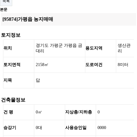
목록
본문
[95874]가평읍 농지매매
토지정보
경기도 가평군 가평읍 금
생산관
위치
용도지역
대리
리
토지면적
2158㎡
도로여건
8미터
지목
답
건축물정보
건 평
0㎡
지상층/지하층
0
승강기
0대
사용승인일
0000