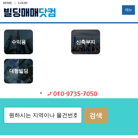
HOME
|
LOGIN
메뉴
수익용
사옥용
신축부지
투자용
토지
공장
대형빌딩
중소형빌딩
다가구
물류창고
기타부동산