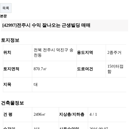
목록
본문
[42997]전주시 수익 잘나오는 근생빌딩 매매
토지정보
전북 전주시 덕진구 송
위치
용도지역
2종주거
천동
15미터접
토지면적
870.7㎡
도로여건
함
지목
대
건축물정보
건 평
2496㎡
지상층/지하층
4 / 1