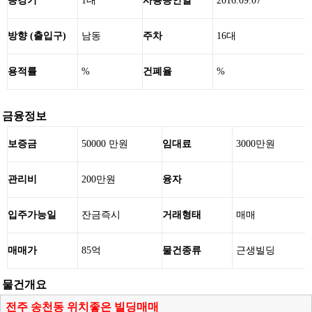
승강기
1대
사용승인일
2016.09.07
방향 (출입구)
남동
주차
16대
용적률
%
건폐율
%
금융정보
보증금
50000 만원
임대료
3000만원
관리비
200만원
융자
입주가능일
잔금즉시
거래형태
매매
매매가
85억
물건종류
근생빌딩
물건개요
전주 송천동 위치좋은 빌딩매매