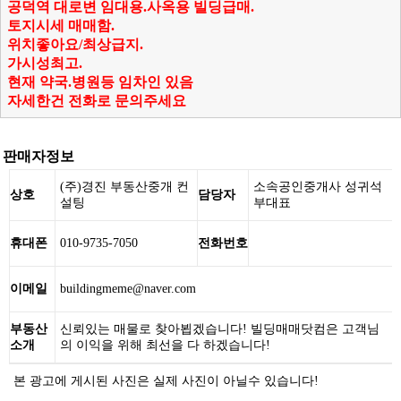
공덕역 대로변 임대용.사옥용 빌딩급매.
토지시세 매매함.
위치좋아요/최상급지.
가시성최고.
현재 약국.병원등 임차인 있음
자세한건 전화로 문의주세요
판매자정보
(주)경진 부동산중개 컨
소속공인중개사 성귀석
상호
담당자
설팅
부대표
휴대폰
010-9735-7050
전화번호
이메일
buildingmeme@naver.com
부동산
신뢰있는 매물로 찾아뵙겠습니다! 빌딩매매닷컴은 고객님
소개
의 이익을 위해 최선을 다 하겠습니다!
본 광고에 게시된 사진은 실제 사진이 아닐수 있습니다!