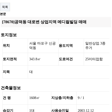
목록
본문
[78670]공덕동 대로변 상업지역 메디컬빌딩 매매
토지정보
서울 마포구 신공
일반상업.3종
위치
용도지역
덕동
주거
토지면적
343.8㎡
도로여건
25미터접함
지목
대
건축물정보
건 평
1608㎡
지상층/지하층
9 / 1
승강기
1대
사용승인일
2003.12.12