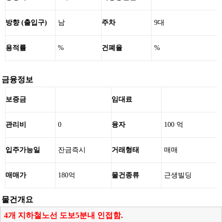
방향 (출입구)
남
주차
9대
용적률
%
건폐율
%
금융정보
보증금
임대료
관리비
0
융자
100 억
입주가능일
잔금즉시
거래형태
매매
매매가
180억
물건종류
근생빌딩
물건개요
4개 지하철노선 도보5분내 인접함.