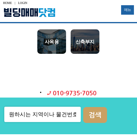
HOME
|
LOGIN
메뉴
수익용
사옥용
신축부지
투자용
토지
공장
대형빌딩
중소형빌딩
다가구
물류창고
기타부동산