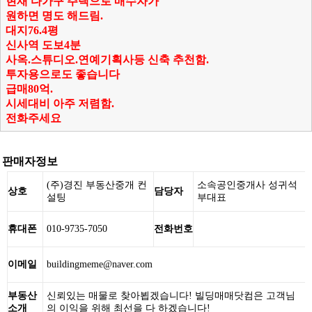
현재 다가구 주택으로 매수자가
원하면 명도 해드림.
대지76.4평
신사역 도보4분
사옥.스튜디오.연예기획사등 신축 추천함.
투자용으로도 좋습니다
급매80억.
시세대비 아주 저렴함.
전화주세요
판매자정보
(주)경진 부동산중개 컨
소속공인중개사 성귀석
상호
담당자
설팅
부대표
휴대폰
010-9735-7050
전화번호
이메일
buildingmeme@naver.com
부동산
신뢰있는 매물로 찾아뵙겠습니다! 빌딩매매닷컴은 고객님
소개
의 이익을 위해 최선을 다 하겠습니다!