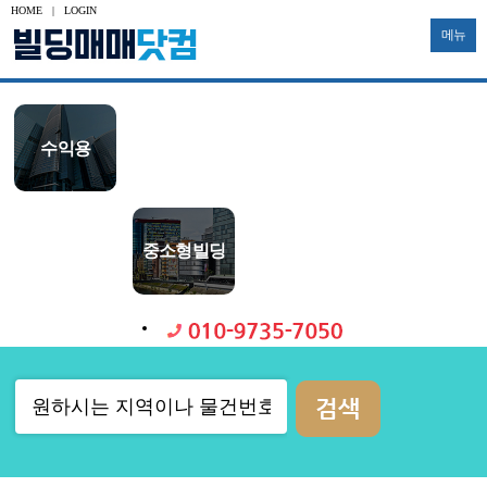
HOME
|
LOGIN
메뉴
수익용
사옥용
신축부지
투자용
토지
공장
대형빌딩
중소형빌딩
다가구
물류창고
기타부동산