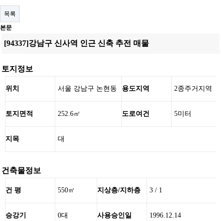
목록
본문
[94337]강남구 신사역 인근 신축 추전 매물
토지정보
위치
서울 강남구 논현동
용도지역
2종주거지역
토지면적
252.6㎡
도로여건
5미터
지목
대
건축물정보
건 평
550㎡
지상층/지하층
3 / 1
승강기
0대
사용승인일
1996.12.14