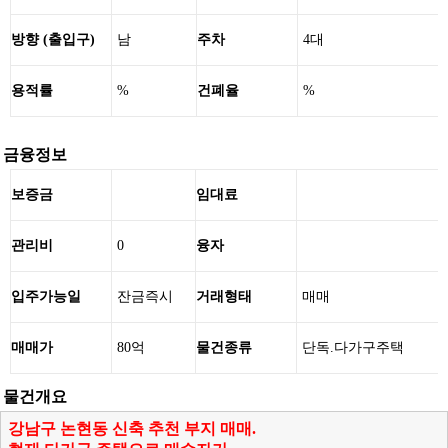
방향 (출입구)
남
주차
4대
용적률
%
건폐율
%
금융정보
보증금
임대료
관리비
0
융자
입주가능일
잔금즉시
거래형태
매매
매매가
80억
물건종류
단독.다가구주택
물건개요
강남구 논현동 신축 추천 부지 매매.